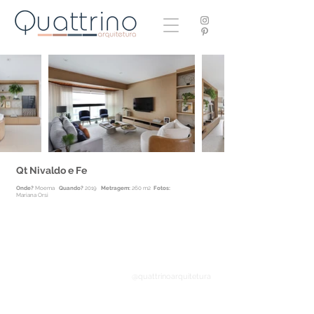
Qt Nivaldo e Fe
Onde?
Moema
Quando?
2019
Metragem:
260 m2
Fotos:
Mariana Orsi
@quattrinoarquitetura